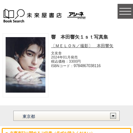
togg
navi
響 本田響矢１ｓｔ写真集
〔ＭＥＬＯＮ／撮影〕 本田響矢
文友舎
2024年01月発売
税込価格：3300円
9784867038116
ISBNコード：