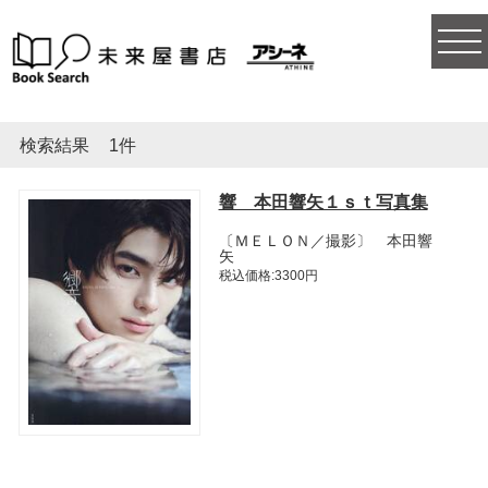
togg
navi
検索結果
1件
響 本田響矢１ｓｔ写真集
〔ＭＥＬＯＮ／撮影〕 本田響
矢
税込価格:3300円