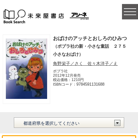
togg
navi
おばけのアッチとおしろのひみつ
（ポプラ社の新・小さな童話 ２７５
小さなおばけ）
角野栄子／さく 佐々木洋子／え
ポプラ社
2012年12月発売
税込価格：1210円
9784591131688
ISBNコード：