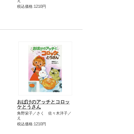
え
税込価格:1210円
おばけのアッチとコロッ
ケとうさん
角野栄子／さく 佐々木洋子／
え
税込価格:1210円