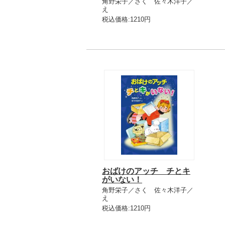
角野栄子／さく 佐々木洋子／
え
税込価格:1210円
おばけのアッチ チとキ
がいない！
角野栄子／さく 佐々木洋子／
え
税込価格:1210円