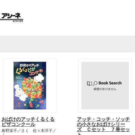
おばけのアッチくるくる
アッチ・コッチ・ソッチ
ピザコンクール
の小さなおばけシリー
ズ Ｃセット ７巻セッ
角野栄子／さく 佐々木洋子／
ト