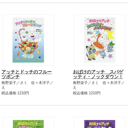
アッチとドッチのフルー
おばけのアッチ スパゲ
ツポンチ
ッティ・ノックダウン！
角野栄子／さく 佐々木洋子／
角野栄子／さく 佐々木洋子／
え
え
税込価格:1210円
税込価格:1210円