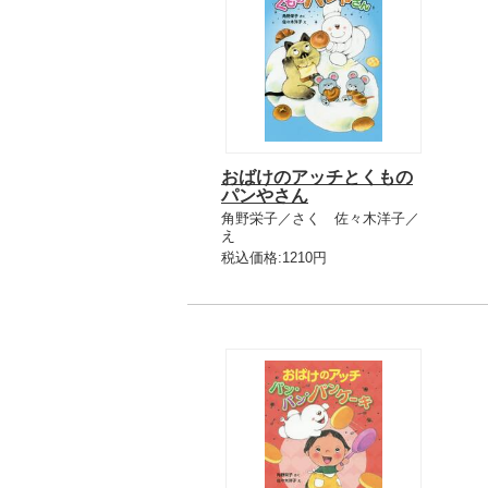
おばけのアッチとくもの
パンやさん
角野栄子／さく 佐々木洋子／
え
税込価格:1210円