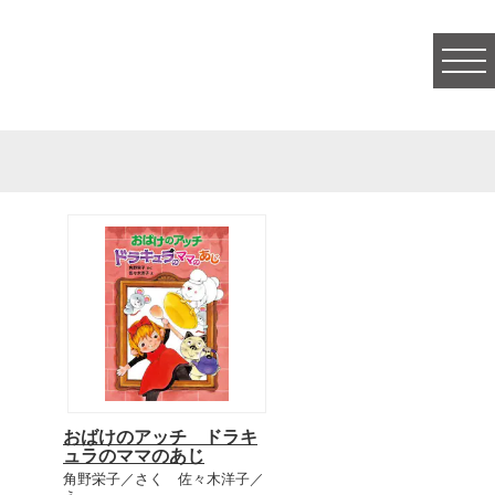
togg
navi
おばけのアッチ ドラキ
ュラのママのあじ
角野栄子／さく 佐々木洋子／