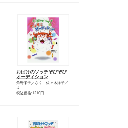
おばけのソッチぞびぞび
オーディション
角野栄子／さく 佐々木洋子／
え
税込価格:1210円