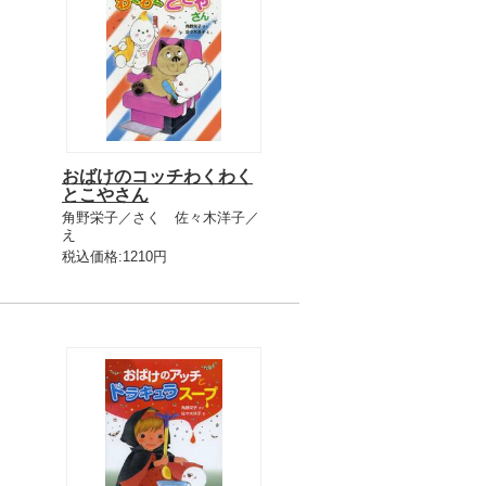
おばけのコッチわくわく
とこやさん
角野栄子／さく 佐々木洋子／
え
税込価格:1210円