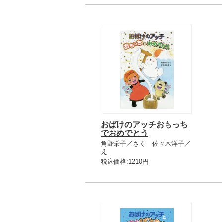
おばけのアッチおもっち
でおめでとう
角野栄子／さく 佐々木洋子／
え
税込価格:1210円