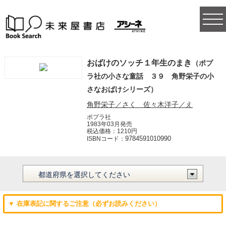
togg
navi
おばけのソッチ１年生のまき
（ポプ
ラ社の小さな童話 ３９ 角野栄子の小
さなおばけシリーズ）
角野栄子／さく 佐々木洋子／え
ポプラ社
1983年03月発売
税込価格：1210円
9784591010990
ISBNコード：
▼ 在庫表記に関するご注意（必ずお読みください）