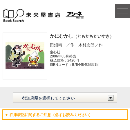
togg
navi
かにむかし
（ともだちだいすき）
田畑精一／作 木村次郎／作
童心社
2006年05月発売
税込価格：2420円
9784494089918
ISBNコード：
▼ 在庫表記に関するご注意（必ずお読みください）