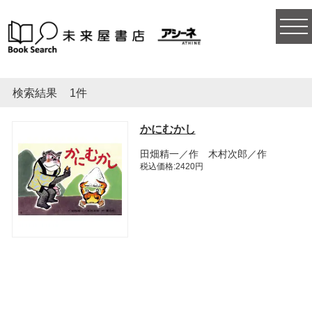
togg
navi
検索結果
1件
かにむかし
田畑精一／作 木村次郎／作
税込価格:2420円