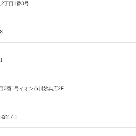
丘2丁目1番3号
8
1
丁目3番1号イオン市川妙典店2F
2-7-1