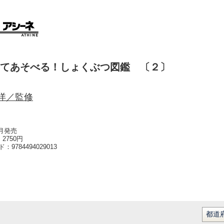
てあそべる！しょくぶつ図鑑 〔２〕
洋／監修
1月発売
2750円
ード：
9784494029013