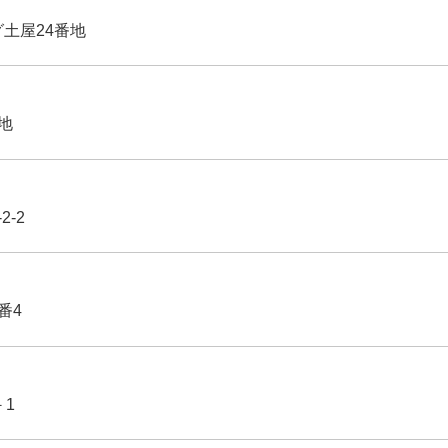
グ土屋24番地
番地
2-2
番4
－1