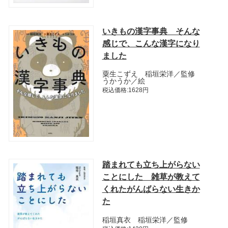
いきもの漢字事典 そんな
感じで、こんな漢字になり
ました
粟生こずえ 稲垣栄洋／監修
うかうか／絵
税込価格:1628円
踏まれても立ち上がらない
ことにした 雑草が教えて
くれたがんばらない生きか
た
稲垣真衣 稲垣栄洋／監修