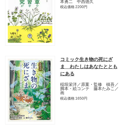
本勇二 中西徳久
税込価格:2200円
コミック生き物の死にざ
ま わたしはあなたととも
にある
稲垣栄洋／原案・監修 槙吾／
脚本・絵コンテ 藤本たみこ／
画
税込価格:1650円