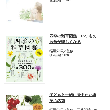
税込価格:1430円
四季の雑草図鑑 いつもの
散歩が楽しくなる
稲垣栄洋／監修
税込価格:1430円
子どもと一緒に覚えたい野
菜の名前
稲垣栄洋／監修 三反栄治／絵