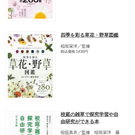
四季を彩る草花・野草図鑑
稲垣栄洋／監修
税込価格:1430円
校庭の雑草で探究学習や自
由研究ができる本
稲垣真衣／監修 稲垣栄洋 藤