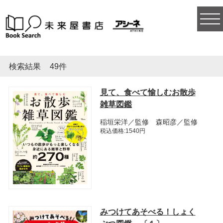
togg
navi
検索結果
49件
見て、食べて愉しむお散歩
雑草図鑑
稲垣栄洋／監修 森昭彦／監修
税込価格:1540円
みつけてあそべる！しょく