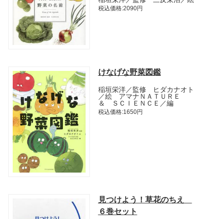
税込価格:2090円
けなげな野菜図鑑
稲垣栄洋／監修 ヒダカナオト
／絵 アマナＮＡＴＵＲＥ
＆ ＳＣＩＥＮＣＥ／編
税込価格:1650円
見つけよう！草花のちえ
６巻セット