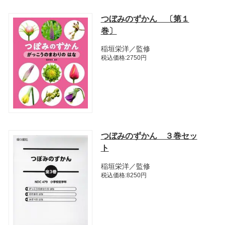
つぼみのずかん 〔第１
巻〕
稲垣栄洋／監修
税込価格:2750円
つぼみのずかん ３巻セッ
ト
稲垣栄洋／監修
税込価格:8250円