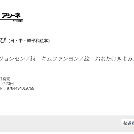
び
（日・中・韓平和絵本）
ジョンセン／詩 キムファンヨン／絵 おおたけきよみ
6月発売
2420円
ード：
9784494019755