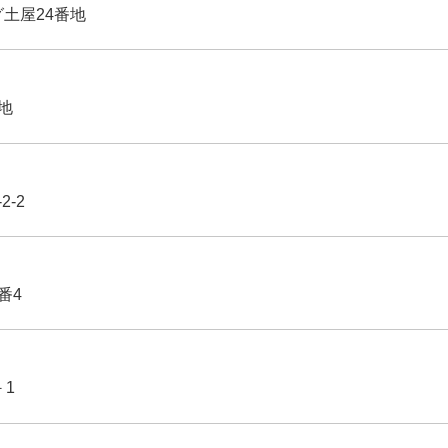
グ土屋24番地
番地
2-2
番4
－1