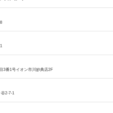
8
1
丁目3番1号イオン市川妙典店2F
2-7-1