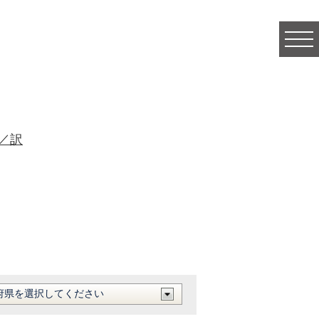
togg
navi
／訳