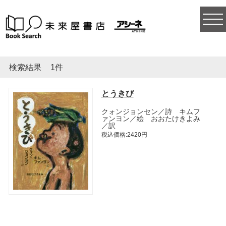
togg
navi
検索結果
1件
とうきび
クォンジョンセン／詩 キムフ
ァンヨン／絵 おおたけきよみ
／訳
税込価格:2420円