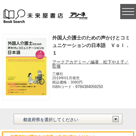
togg
navi
外国人介護士のための声かけとコミ
ュニケーションの日本語 Ｖｏｌ．
１
アークアカデミー／編著 松下やえ子／
監修
三修社
2019年01月発売
税込価格：3080円
9784384059250
ISBNコード：