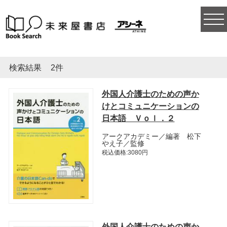
togg
navi
検索結果
2件
外国人介護士のための声か
けとコミュニケーションの
日本語 Ｖｏｌ．２
アークアカデミー／編著 松下
やえ子／監修
税込価格:3080円
外国人介護士のための声か