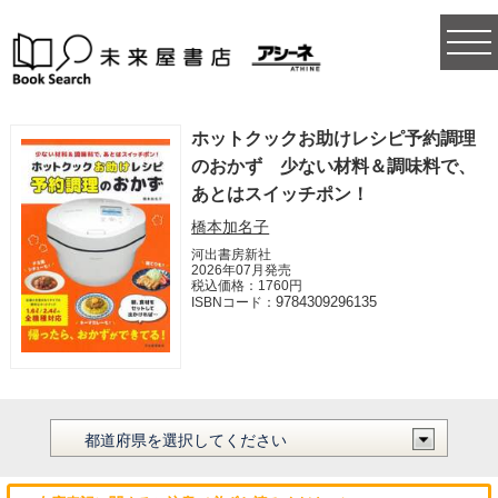
togg
navi
ホットクックお助けレシピ予約調理
のおかず 少ない材料＆調味料で、
あとはスイッチポン！
橋本加名子
河出書房新社
2026年07月発売
税込価格：1760円
9784309296135
ISBNコード：