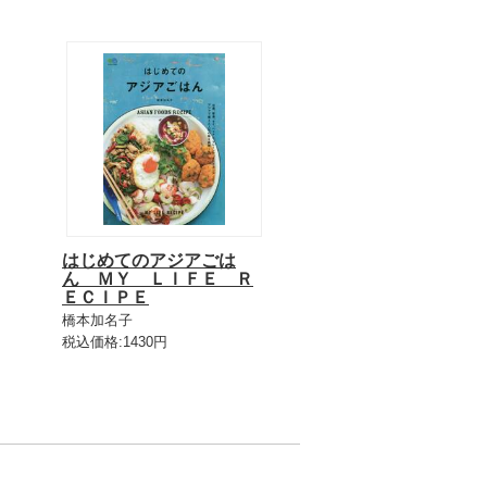
はじめてのアジアごは
ん ＭＹ ＬＩＦＥ Ｒ
ＥＣＩＰＥ
橋本加名子
税込価格:1430円