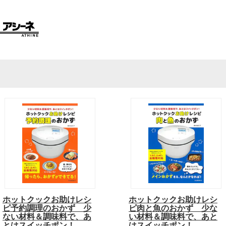
ホットクックお助けレシ
ホットクックお助けレシ
ピ予約調理のおかず 少
ピ肉と魚のおかず 少な
ない材料＆調味料で、あ
い材料＆調味料で、あと
とはスイッチポン！
はスイッチポン！