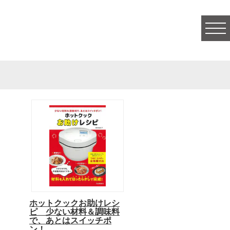
togg
navi
ホットクックお助けレシ
ピ 少ない材料＆調味料
で、あとはスイッチポ
ン！