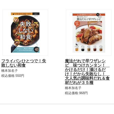
フライパンひとつで！失
魔法だれで早ワザレシ
敗しない和食
ピ 味つけカンタン！
かけるだけ！漬けるだ
橋本加名子
け！だから失敗なし！
税込価格:550円
大人気の調味料だれ＆食
材だれが３５種
橋本加名子
税込価格:968円