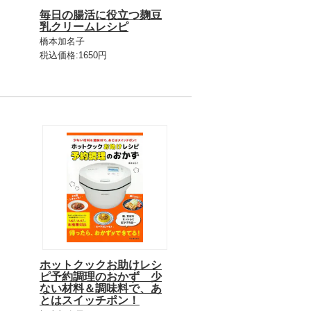
毎日の腸活に役立つ麹豆
乳クリームレシピ
橋本加名子
税込価格:1650円
ホットクックお助けレシ
ピ予約調理のおかず 少
ない材料＆調味料で、あ
とはスイッチポン！