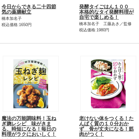
今日からできる二十四節
発酵タイごはん１００
気の薬膳献立
本格的なタイ発酵料理が
自宅で楽しめる！
橋本加名子
橋本加名子 工藤あき／監修
税込価格:1650円
税込価格:1980円
魔法の万能調味料！玉ね
老けない体をつくる！た
ぎ麹レシピ 味がきま
んぱく質の１０分おか
る、時短になる！毎日の
ず 骨が丈夫になる！筋
料理がラクにおいしく！
肉がつく！