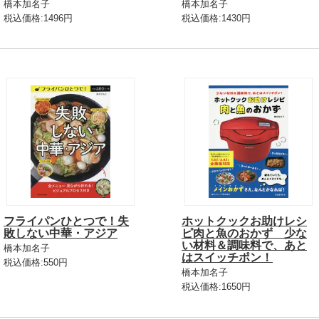
橋本加名子
橋本加名子
税込価格:1496円
税込価格:1430円
フライパンひとつで！失
ホットクックお助けレシ
敗しない中華・アジア
ピ肉と魚のおかず 少な
い材料＆調味料で、あと
橋本加名子
はスイッチポン！
税込価格:550円
橋本加名子
税込価格:1650円