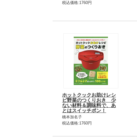
税込価格:1760円
ホットクックお助けレシ
ピ野菜のつくりおき 少
ない材料＆調味料で、あ
とはスイッチポン！
橋本加名子
税込価格:1760円