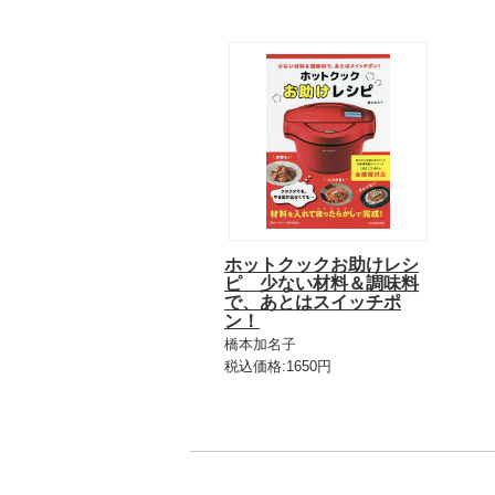
ホットクックお助けレシ
ピ 少ない材料＆調味料
で、あとはスイッチポ
ン！
橋本加名子
税込価格:1650円