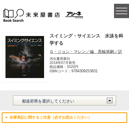
togg
navi
スイミング・サイエンス 水泳を科
学する
Ｇ・ジョン・マレン／編 黒輪篤嗣／訳
河出書房新社
2018年07月発売
税込価格：3520円
9784309253831
ISBNコード：
▼ 在庫表記に関するご注意（必ずお読みください）