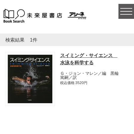
togg
navi
検索結果
1件
スイミング・サイエンス
水泳を科学する
Ｇ・ジョン・マレン／編 黒輪
篤嗣／訳
税込価格:3520円