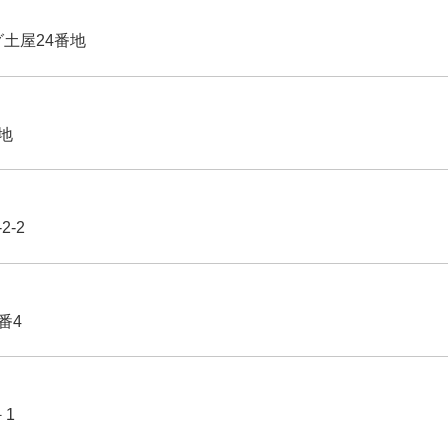
グ土屋24番地
番地
2-2
番4
－1