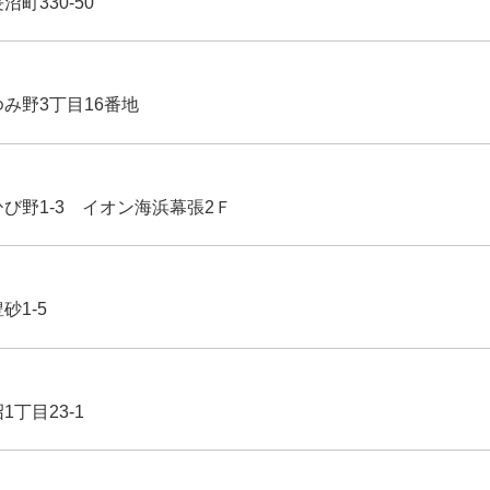
沼町330-50
ゆみ野3丁目16番地
ひび野1-3 イオン海浜幕張2Ｆ
豊砂1-5
1丁目23-1