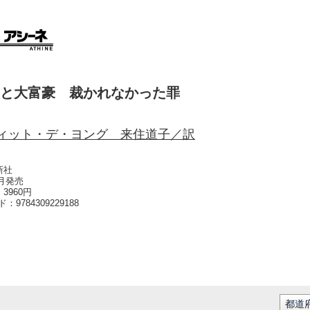
と大富豪 裁かれなかった罪
ィット・デ・ヨング 来住道子／訳
新社
5月発売
3960円
ード：
9784309229188