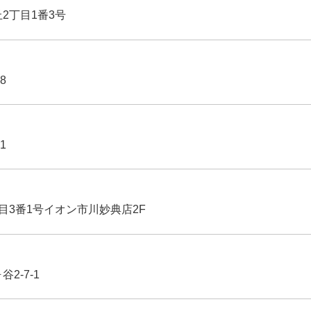
丘2丁目1番3号
8
1
丁目3番1号イオン市川妙典店2F
2-7-1