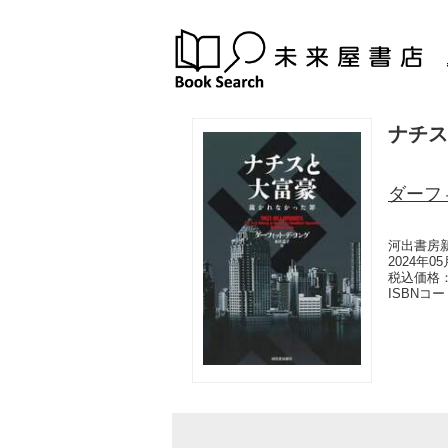
ナチス
ダーフ
河出書房
2024年0
税込価格：
ISBNコ