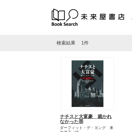
検索結果
1件
ナチスと大富豪 裁かれ
なかった罪
ダーフィット・デ・ヨング 来