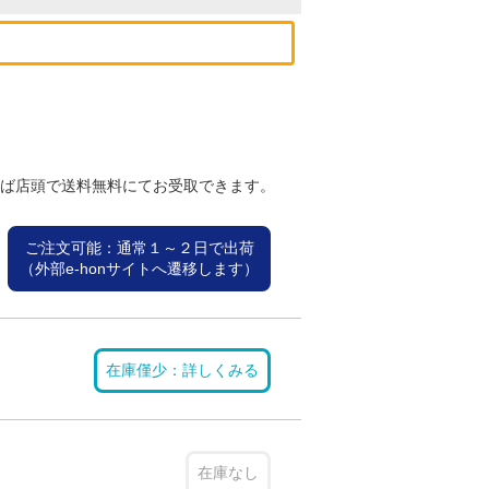
れば店頭で送料無料にてお受取できます。
ご注文可能：通常１～２日で出荷
（外部e-honサイトへ遷移します）
在庫僅少：詳しくみる
在庫なし