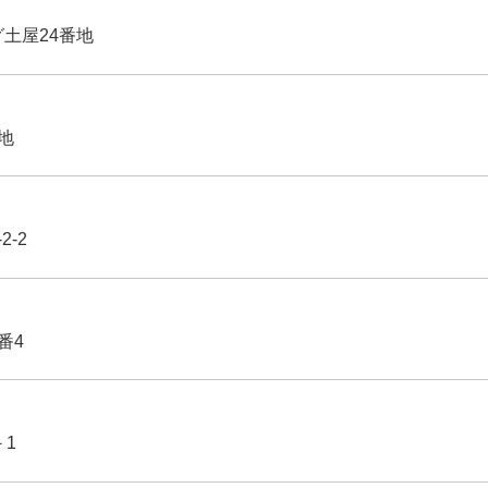
グ土屋24番地
番地
2-2
番4
－1