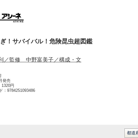
ぎ！サバイバル！危険昆虫超図鑑
利／監修 中野富美子／構成・文
房
2月発売
1320円
ード：
9784251093486