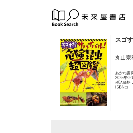
スゴす
丸山宗
あかね書
2025年0
税込価格：
ISBNコ