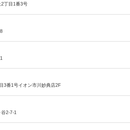
丘2丁目1番3号
8
1
丁目3番1号イオン市川妙典店2F
2-7-1