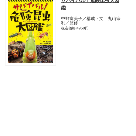
サバイバル！危険昆虫大図
鑑
中野富美子／構成・文 丸山宗
利／監修
税込価格:4950円