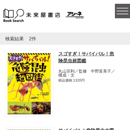
togg
navi
検索結果
2件
スゴすぎ！サバイバル！危
険昆虫超図鑑
丸山宗利／監修 中野富美子／
構成・文
税込価格:1320円