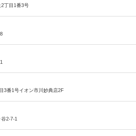
丘2丁目1番3号
8
1
丁目3番1号イオン市川妙典店2F
2-7-1