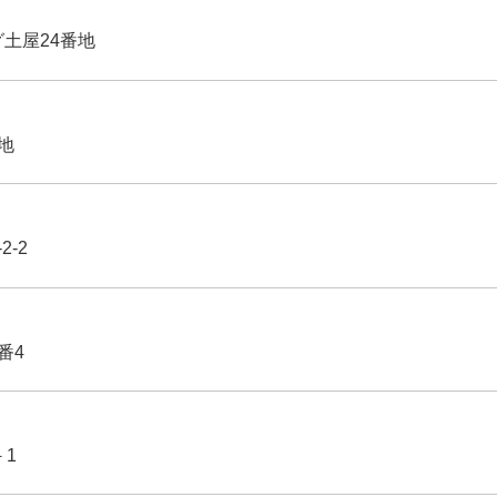
グ土屋24番地
番地
2-2
番4
－1