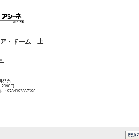
ア・ドーム 上
月
6月発売
2090円
ード：
9784093867696