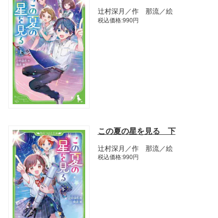
辻村深月／作 那流／絵
税込価格:990円
この夏の星を見る 下
辻村深月／作 那流／絵
税込価格:990円