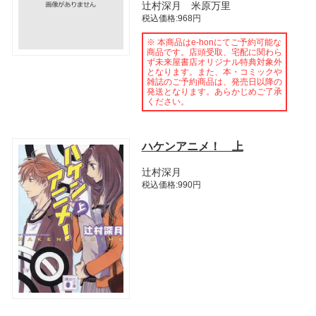
辻村深月 米原万里
税込価格:968円
※ 本商品はe-honにてご予約可能な
商品です。店頭受取、宅配に関わら
ず未来屋書店オリジナル特典対象外
となります。また、本・コミックや
雑誌のご予約商品は、発売日以降の
発送となります。あらかじめご了承
ください。
ハケンアニメ！ 上
辻村深月
税込価格:990円