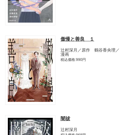
傲慢と善良 １
辻村深月／原作 鶴谷香央理／
漫画
税込価格:990円
闇祓
辻村深月
税込価格:968円