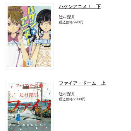
ハケンアニメ！ 下
辻村深月
税込価格:990円
ファイア・ドーム 上
辻村深月
税込価格:2090円