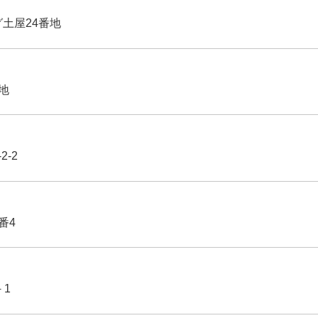
グ土屋24番地
番地
2-2
番4
－1