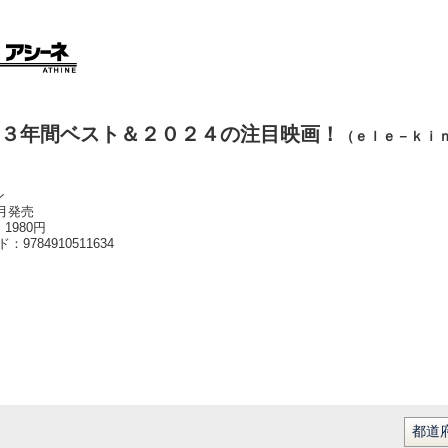
３年間ベスト＆２０２４の注目映画！
（ｅｌｅ－ｋｉ
ン
2月発売
1980円
ード：
9784910511634