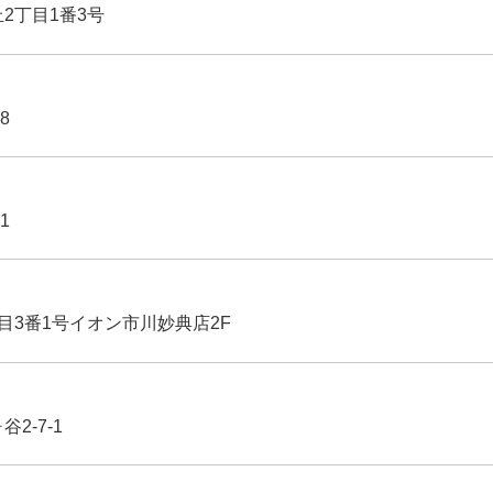
丘2丁目1番3号
8
1
丁目3番1号イオン市川妙典店2F
2-7-1