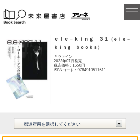
togg
navi
ｅｌｅ－ｋｉｎｇ ３１
（ｅｌｅ－
ｋｉｎｇ ｂｏｏｋｓ）
Ｐヴァイン
2023年07月発売
税込価格：1650円
9784910511511
ISBNコード：