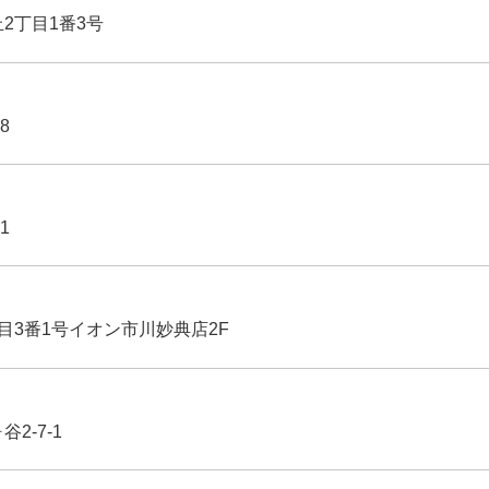
丘2丁目1番3号
8
1
丁目3番1号イオン市川妙典店2F
2-7-1