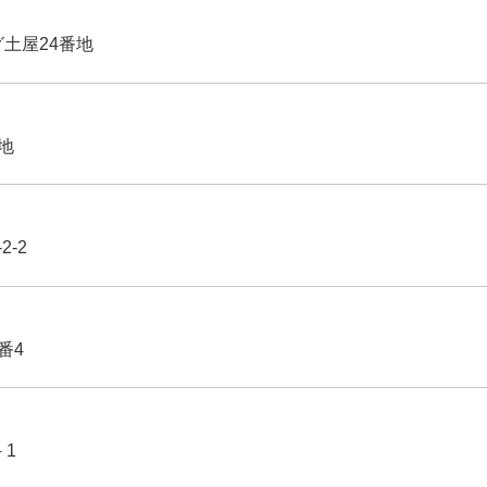
グ土屋24番地
番地
2-2
番4
－1