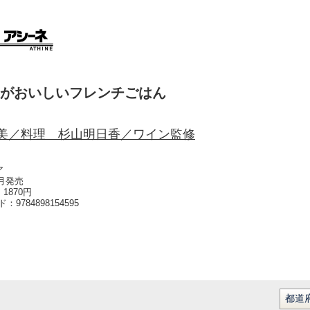
がおいしいフレンチごはん
美／料理 杉山明日香／ワイン監修
ア
5月発売
1870円
ード：
9784898154595