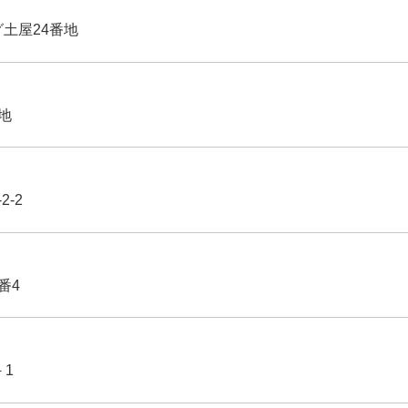
グ土屋24番地
番地
2-2
番4
－1