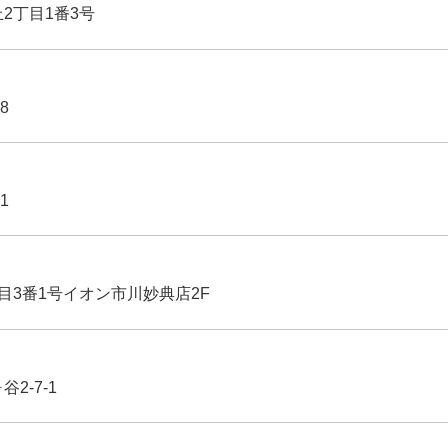
丘2丁目1番3号
8
1
丁目3番1号イオン市川妙典店2F
2-7-1