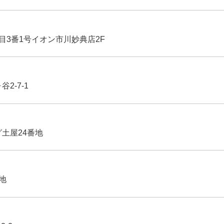
丁目3番1号イオン市川妙典店2F
2-7-1
グ土屋24番地
番地