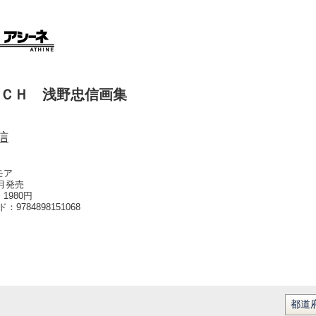
ＣＨ 浅野忠信画集
信
モア
0月発売
1980円
ード：
9784898151068