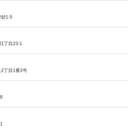
豊砂1-5
1丁目23-1
丘2丁目1番3号
8
1