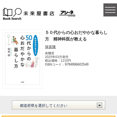
togg
navi
５０代からの心おだやかな暮らし
方 精神科医が教える
保坂隆
有隣堂
2025年03月発売
税込価格：1210円
9784896602548
ISBNコード：