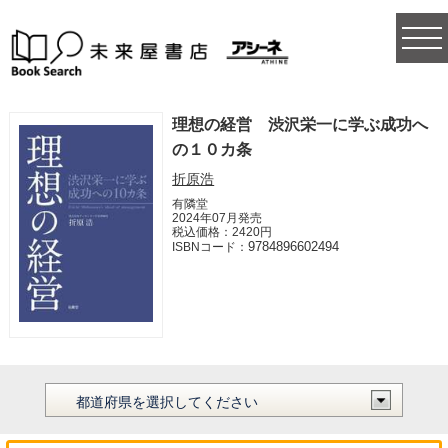
togg
navi
理想の経営 渋沢栄一に学ぶ成功へ
の１０カ条
折原浩
有隣堂
2024年07月発売
税込価格：2420円
9784896602494
ISBNコード：