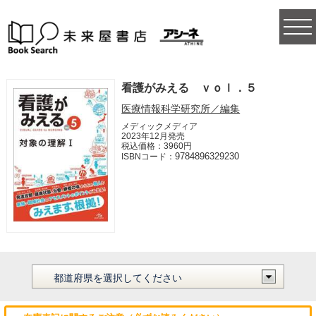
togg
navi
看護がみえる ｖｏｌ．５
医療情報科学研究所／編集
メディックメディア
2023年12月発売
税込価格：3960円
9784896329230
ISBNコード：