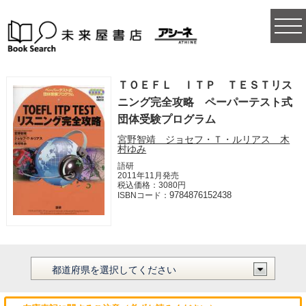
togg
navi
ＴＯＥＦＬ ＩＴＰ ＴＥＳＴリス
ニング完全攻略 ペーパーテスト式
団体受験プログラム
宮野智靖 ジョセフ・Ｔ・ルリアス 木
村ゆみ
語研
2011年11月発売
税込価格：3080円
9784876152438
ISBNコード：