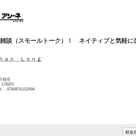
雑談（スモールトーク）！ ネイティブと気軽に
ｈａｎ Ｌｏｎｇ
8月発売
1760円
ード：
9784876152094