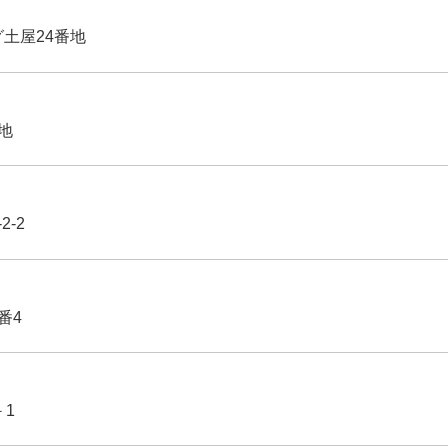
グ土屋24番地
番地
2-2
番4
－1