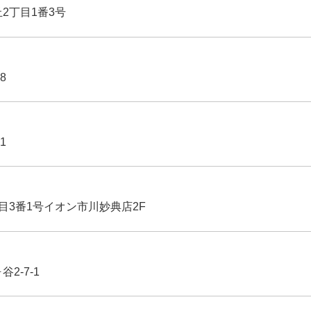
丘2丁目1番3号
8
1
丁目3番1号イオン市川妙典店2F
2-7-1