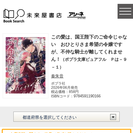
togg
navi
この愛は、国王陛下のご命令じゃな
い おひとりさま希望の令嬢です
が、不仲な騎士が離してくれませ
ん！
（ポプラ文庫ピュアフル Ｐは－９
－１）
秦朱音
ポプラ社
2026年06月発売
税込価格：858円
9784591190166
ISBNコード：