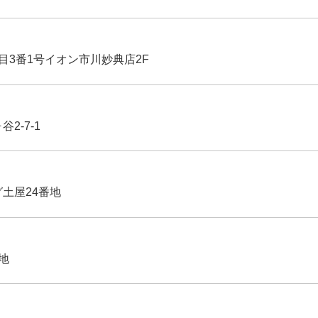
丁目3番1号イオン市川妙典店2F
2-7-1
グ土屋24番地
番地