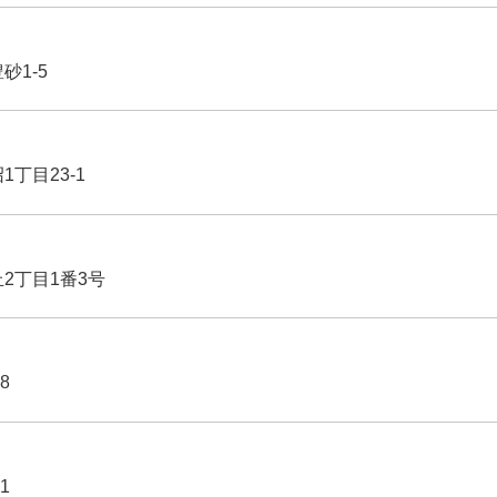
豊砂1-5
1丁目23-1
丘2丁目1番3号
8
1