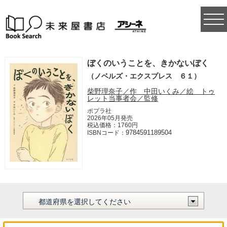
togg
navi
ぼくのいうことを、きかないぼく
（ノベルズ・エクスプレス ６１）
柴野理奈子／作 中田いくみ／絵 トゥ
レット当事者会／監修
ポプラ社
2026年05月発売
税込価格：1760円
9784591189504
ISBNコード：