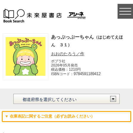
togg
navi
あっぷっぷーちゃん
（はじめてえほ
ん ３１）
おおのたろう／作
ポプラ社
2026年05月発売
税込価格：1210円
9784591189412
ISBNコード：
▼ 在庫表記に関するご注意（必ずお読みください）