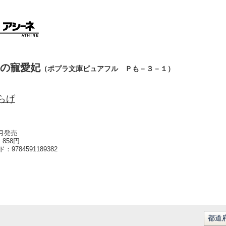
の寵愛妃
（ポプラ文庫ピュアフル Ｐも－３－１）
らげ
3月発売
858円
ード：
9784591189382