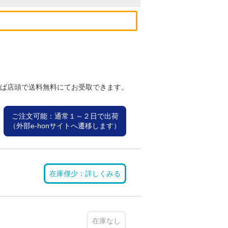
れば店頭で送料無料にてお受取できます。
ご注文可能：通常１～２日で出荷
（外部e-honサイトへ遷移します）
在庫僅少：詳しくみる
在庫なし