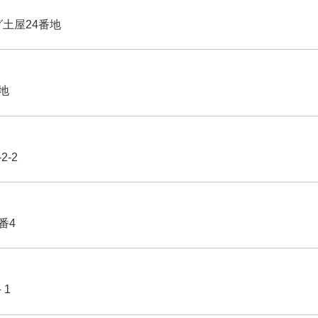
グ土屋24番地
番地
2-2
番4
－1