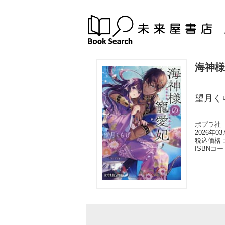
海神様
望月く
ポプラ社
2026年0
税込価格：
ISBNコ