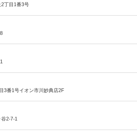
丘2丁目1番3号
8
1
丁目3番1号イオン市川妙典店2F
2-7-1