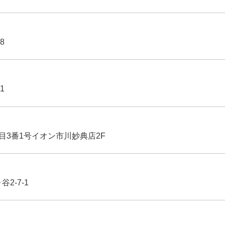
8
1
丁目3番1号イオン市川妙典店2F
2-7-1