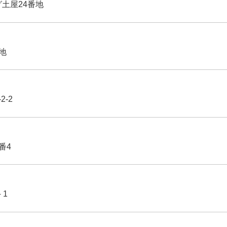
グ土屋24番地
番地
2-2
番4
－1