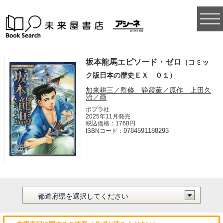
togg
navi
坂本龍馬エピソード・ゼロ
（コミッ
ク版日本の歴史ＥＸ ０１）
加来耕三／監修 静霞薫／原作 上田久
治／画
ポプラ社
2025年11月発売
税込価格：1760円
9784591188293
ISBNコード：