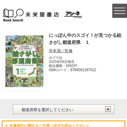
togg
navi
にっぽん中のスゴイ！が見つかる絵
さがし都道府県 １
寺本潔／監修
ポプラ社
2025年09月発売
税込価格：4950円
9784591187012
ISBNコード：
▼ 在庫表記に関するご注意（必ずお読みください）