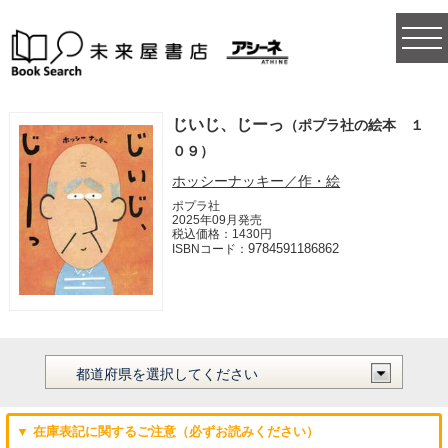
togg
navi
じいじ、じーっ
（ポプラ社の絵本 １
０９）
ホッシーナッキー／作・絵
ポプラ社
2025年09月発売
税込価格：1430円
9784591186862
ISBNコード：
▼ 在庫表記に関するご注意（必ずお読みください）