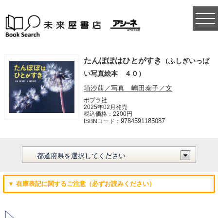
togg
navi
たんぽぽはひとがすき
（ふしぎいっぱ
い写真絵本 ４０）
埴沙萠／写真 嶋田泰子／文
ポプラ社
2025年02月発売
税込価格：2200円
9784591185087
ISBNコード：
▼ 在庫表記に関するご注意（必ずお読みください）