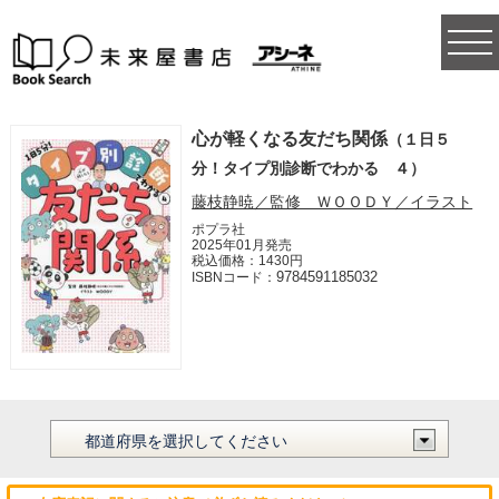
togg
navi
心が軽くなる友だち関係
（１日５
分！タイプ別診断でわかる ４）
藤枝静暁／監修 ＷＯＯＤＹ／イラスト
ポプラ社
2025年01月発売
税込価格：1430円
9784591185032
ISBNコード：