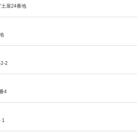
グ土屋24番地
番地
2-2
番4
－1