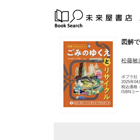
図解で
松藤敏
ポプラ社
2025年0
税込価格：
ISBNコ