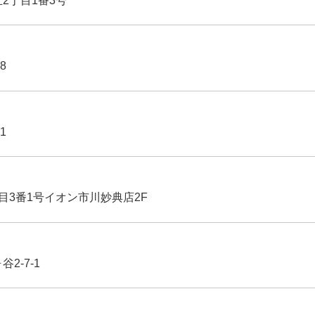
丘2丁目1番3号
8
1
丁目3番1号イオン市川妙典店2F
2-7-1