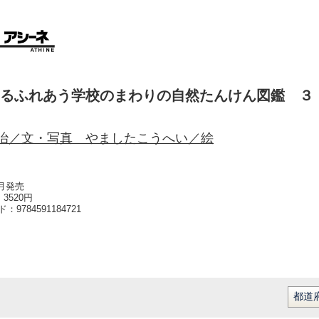
るふれあう学校のまわりの自然たんけん図鑑 ３
治／文・写真 やましたこうへい／絵
4月発売
3520円
ード：
9784591184721