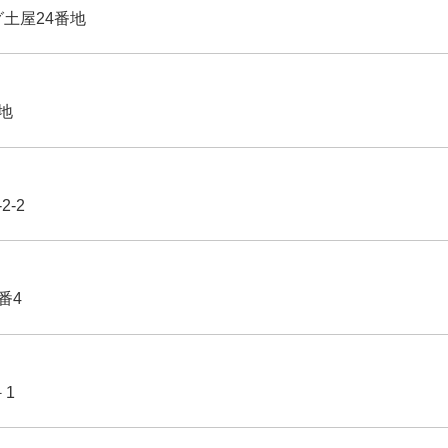
グ土屋24番地
番地
2-2
番4
－1