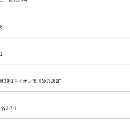
8
1
丁目3番1号イオン市川妙典店2F
2-7-1