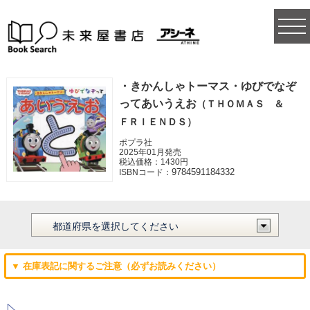
togg
navi
・きかんしゃトーマス・ゆびでなぞ
ってあいうえお
（ＴＨＯＭＡＳ ＆
ＦＲＩＥＮＤＳ）
ポプラ社
2025年01月発売
税込価格：1430円
9784591184332
ISBNコード：
▼ 在庫表記に関するご注意（必ずお読みください）