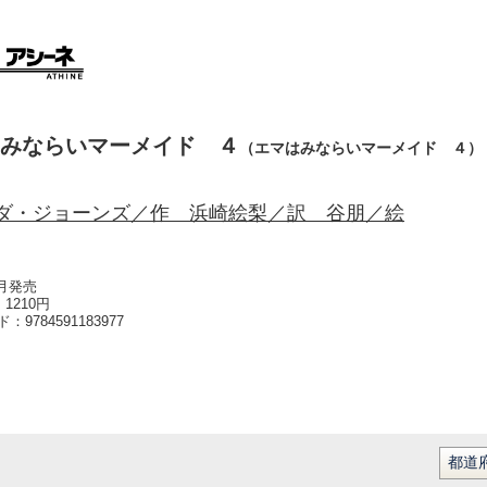
みならいマーメイド ４
（エマはみならいマーメイド ４）
ダ・ジョーンズ／作 浜崎絵梨／訳 谷朋／絵
2月発売
1210円
ード：
9784591183977