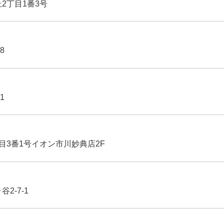
丘2丁目1番3号
8
1
丁目3番1号イオン市川妙典店2F
2-7-1