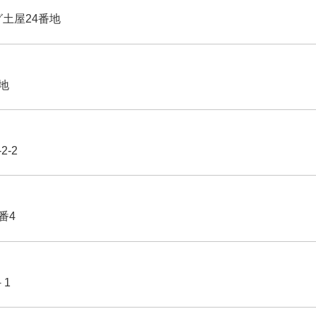
グ土屋24番地
番地
2-2
番4
－1