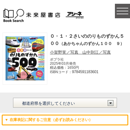
togg
navi
０・１・２さいののりものずかん５
００
（あかちゃんのずかん１００ ９）
小賀野実／写真 山中則江／写真
ポプラ社
2025年03月発売
税込価格：1650円
9784591183601
ISBNコード：
▼ 在庫表記に関するご注意（必ずお読みください）