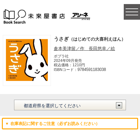
togg
navi
うさぎ
（はじめての大喜利えほん）
倉本美津留／作 長田悠幸／絵
ポプラ社
2024年09月発売
税込価格：1210円
9784591183038
ISBNコード：
▼ 在庫表記に関するご注意（必ずお読みください）